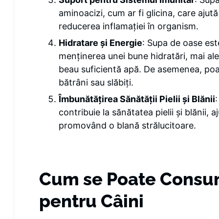
aminoacizi, cum ar fi glicina, care ajută
reducerea inflamației în organism.
Hidratare și Energie
: Supa de oase este
menținerea unei bune hidratări, mai ales
beau suficientă apă. De asemenea, poat
bătrâni sau slăbiți.
Îmbunătățirea Sănătății Pielii și Blănii
:
contribuie la sănătatea pielii și blănii,
promovând o blană strălucitoare.
Cum se Poate Consu
pentru Câini