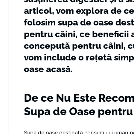
articol, vom explora de c
folosim supa de oase des
pentru câini, ce beneficii
concepută pentru câini, 
vom include o rețetă simp
oase acasă.
De ce Nu Este Recom
Supa de Oase pentru
Supa de oase destinată consumului uman po