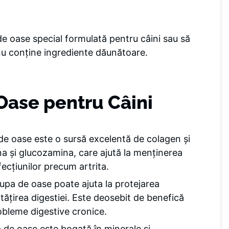
de oase special formulată pentru câini sau să
nu conține ingrediente dăunătoare.
 Oase pentru Câini
de oase este o sursă excelentă de colagen și
na și glucozamina, care ajută la menținerea
afecțiunilor precum artrita.
supa de oase poate ajuta la protejarea
tățirea digestiei. Este deosebit de benefică
obleme digestive cronice.
a de oase este bogată în minerale și