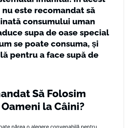
e nu este recomandat să
tinată consumului uman
 aduce supa de oase special
cum se poate consuma, și
lă pentru a face supă de
andat Să Folosim
 Oameni la Câini?
ate părea o alegere convenabilă pentru