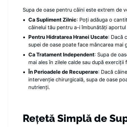
Supa de oase pentru câini este extrem de vers
Ca Supliment Zilnic
: Poți adăuga o canti
câinelui tău pentru a-i îmbunătăți aportul 
Pentru Hidratarea Hranei Uscate
: Dacă 
supei de oase poate face mâncarea mai g
Ca Tratament Independent
: Supa de oas
mai ales în zilele calde sau după exerciții 
În Perioadele de Recuperare
: Dacă câin
intervenție chirurgicală, supa de oase poa
nutrienți.
Rețetă Simplă de Su