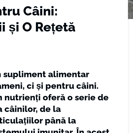
tru Câini:
ii și O Rețetă
n supliment alimentar
eni, ci și pentru câini.
nutrienți oferă o serie de
 câinilor, de la
iculațiilor până la
istemului imunitar. În acest