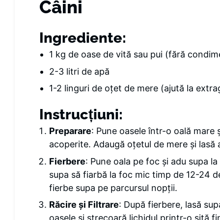
Câini
Ingrediente:
1 kg de oase de vită sau pui (fără condim
2-3 litri de apă
1-2 linguri de oțet de mere (ajută la extr
Instrucțiuni:
Preparare
: Pune oasele într-o oală mare
acoperite. Adaugă oțetul de mere și lasă
Fierbere
: Pune oala pe foc și adu supa la
supa să fiarbă la foc mic timp de 12-24 de
fierbe supa pe parcursul nopții.
Răcire și Filtrare
: După fierbere, lasă su
oasele și strecoară lichidul printr-o sită fi