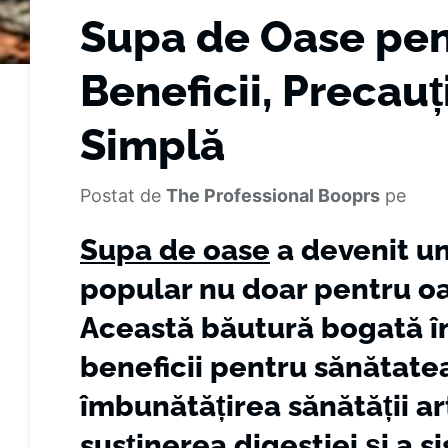
Supa de Oase pen
Beneficii, Precauț
Simplă
Postat de
The Professional Booprs
pe
Supa de oase
a devenit u
popular nu doar pentru oam
Această băutură bogată în 
beneficii pentru sănătatea
îmbunătățirea sănătății art
susținerea digestiei și a s