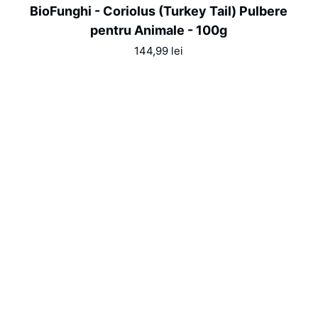
BioFunghi
BioFunghi - Coriolus (Turkey Tail) Pulbere
-
pentru Animale - 100g
Coriolus
144,99 lei
(Turkey
Tail)
Pulbere
pentru
Animale
-
100g