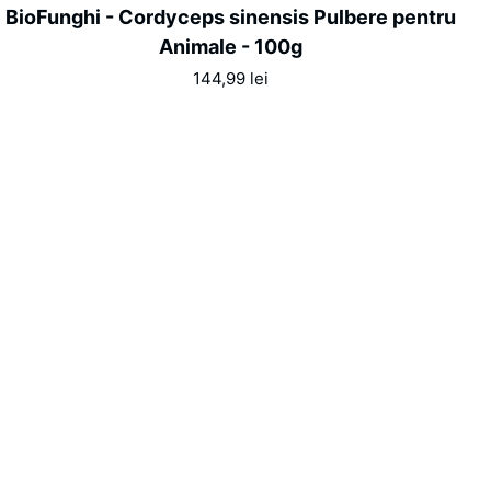
BioFunghi
BioFunghi - Cordyceps sinensis Pulbere pentru
-
Animale - 100g
Cordyceps
144,99 lei
sinensis
Pulbere
pentru
Animale
-
100g