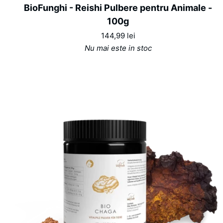
BioFunghi
BioFunghi - Reishi Pulbere pentru Animale -
-
100g
Reishi
144,99 lei
Pulbere
Nu mai este in stoc
pentru
Animale
-
100g