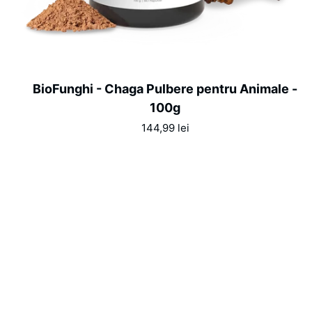
ADAUGĂ ÎN COȘ
BioFunghi
BioFunghi - Chaga Pulbere pentru Animale -
-
100g
Chaga
144,99 lei
Pulbere
pentru
Animale
-
100g