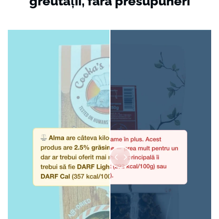
greutății,
fără
presupuneri