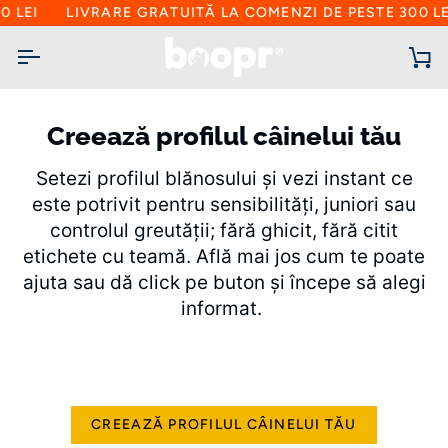
Sari
LIVRARE GRATUITĂ LA COMENZI DE PESTE 300 LEI
la
conținut
C
d
cu
Creează profilul câinelui tău
Setezi profilul blănosului și vezi instant ce
este potrivit pentru sensibilități, juniori sau
controlul greutății; fără ghicit, fără citit
etichete cu teamă. Află mai jos cum te poate
ajuta sau dă click pe buton și începe să alegi
informat.
CREEAZĂ PROFILUL CÂINELUI TĂU