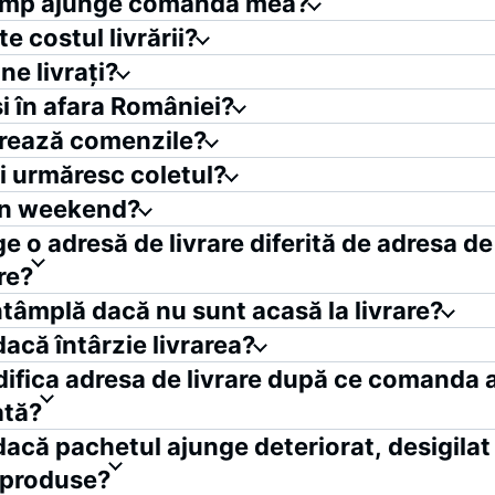
timp ajunge comanda mea?
e costul livrării?
ne livrați?
și în afara României?
vrează comenzile?
 urmăresc coletul?
 în weekend?
ge o adresă de livrare diferită de adresa de
re?
ntâmplă dacă nu sunt acasă la livrare?
dacă întârzie livrarea?
ifica adresa de livrare după ce comanda a
ată?
dacă pachetul ajunge deteriorat, desigilat
 produse?