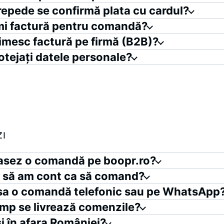
repede se confirmă plata cu cardul?
mi factură pentru comandă?
mesc factură pe firmă (B2B)?
tejați datele personale?
I
asez o comandă pe boopr.ro?
 să am cont ca să comand?
sa o comandă telefonic sau pe WhatsApp
timp se livrează comenzile?
și în afara României?