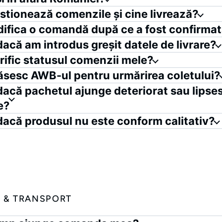
stionează comenzile și cine livrează?
ifica o comandă după ce a fost confirma
dacă am introdus greșit datele de livrare?
ific statusul comenzii mele?
sesc AWB-ul pentru urmărirea coletului?
dacă pachetul ajunge deteriorat sau lipse
e?
dacă produsul nu este conform calitativ?
E & TRANSPORT