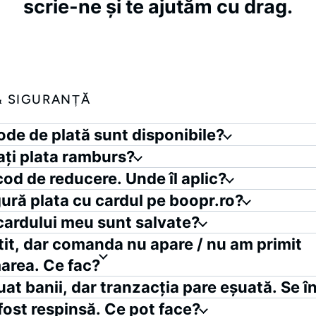
scrie-ne
și
te
ajutăm
cu
drag.
& SIGURANȚĂ
de de plată sunt disponibile?
ți plata ramburs?
od de reducere. Unde îl aplic?
gură plata cu cardul pe boopr.ro?
cardului meu sunt salvate?
it, dar comanda nu apare / nu am primit
area. Ce fac?
luat banii, dar tranzacția pare eșuată. Se î
 fost respinsă. Ce pot face?