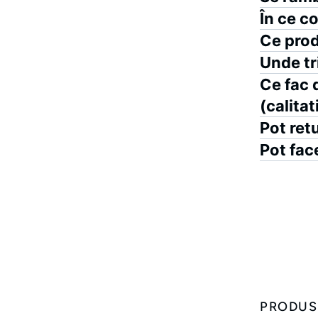
În ce co
Ce prod
Unde tr
Ce fac 
(calitat
Pot ret
Pot fac
PRODUSE