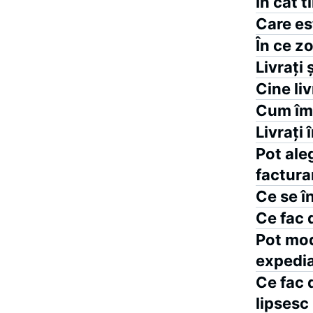
În cât 
Care est
În ce zo
Livrați 
Cine li
Cum îmi
Livrați
Pot ale
factura
Ce se î
Ce fac 
Pot mod
expedi
Ce fac 
lipsesc