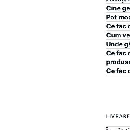
Cine ge
Pot mod
Ce fac 
Cum ver
Unde gă
Ce fac 
produs
Ce fac 
LIVRAR