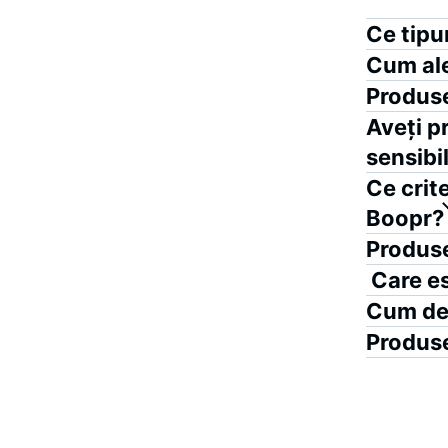
Ce tipu
Cum ale
Produse
Aveți p
sensibi
Ce crite
Boopr?
Produse
Care es
Cum dep
Produse