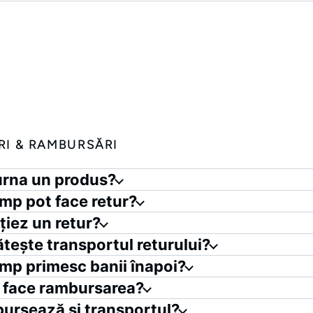
RI & RAMBURSĂRI
urna un produs?
timp pot face retur?
țiez un retur?
ătește transportul returului?
timp primesc banii înapoi?
 face rambursarea?
ursează și transportul?