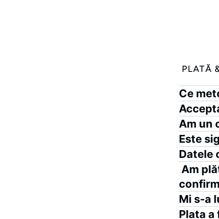
PLATĂ 
Ce meto
Accepta
Am un c
Este si
Datele 
Am plăt
confirm
Mi s-a 
Plata a