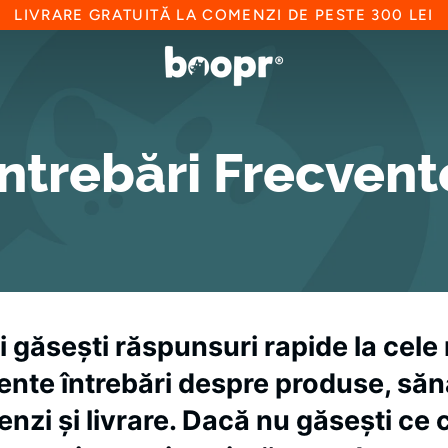
LIVRARE GRATUITĂ LA COMENZI DE PESTE 300 LEI
Întrebări Frecvent
i
găsești
răspunsuri
rapide
la
cele
ente
întrebări
despre
produse,
săn
enzi
și
livrare.
Dacă
nu
găsești
ce