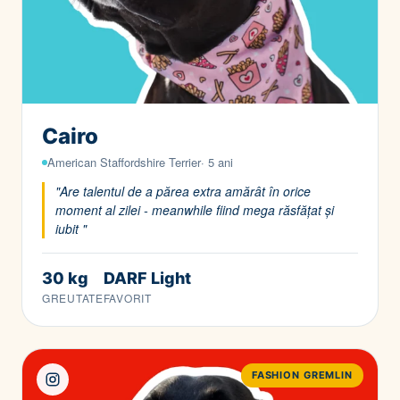
Cairo
American Staffordshire Terrier· 5 ani
"Are talentul de a părea extra amărât în orice
moment al zilei - meanwhile fiind mega răsfățat și
iubit "
30 kg
DARF Light
GREUTATE
FAVORIT
FASHION GREMLIN