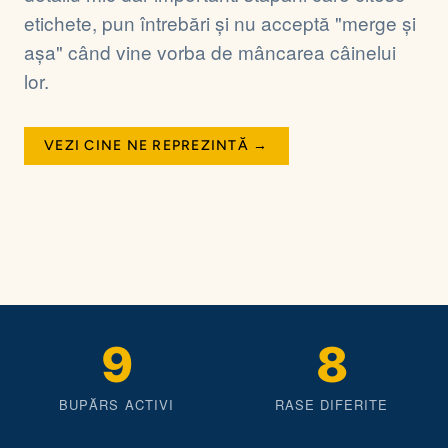
etichete, pun întrebări și nu acceptă "merge și
așa" când vine vorba de mâncarea câinelui
lor.
Rollo
VEZI CINE NE REPREZINTĂ →
American Bully · 4 ani · Inspirația din spatele Boopr
FONDATORUL BUPĂRS
9
8
BUPĂRS ACTIVI
RASE DIFERITE