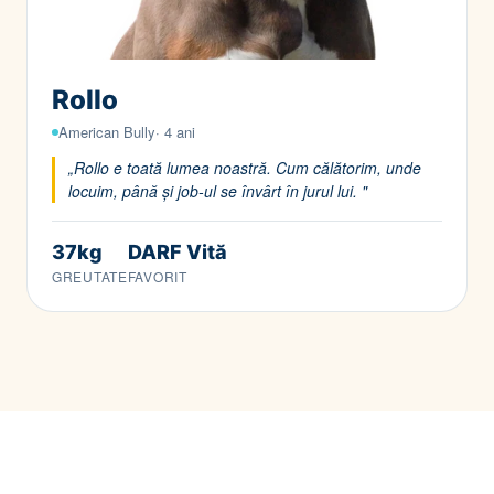
Rollo
American Bully· 4 ani
„Rollo e toată lumea noastră. Cum călătorim, unde
locuim, până și job-ul se învârt în jurul lui. "
37kg
DARF Vită
GREUTATE
FAVORIT