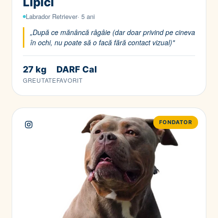
Lipici
Labrador Retriever· 5 ani
„După ce mănâncă râgâie (dar doar privind pe cineva
în ochi, nu poate să o facă fără contact vizual)"
27 kg
DARF Cal
GREUTATE
FAVORIT
FONDATOR