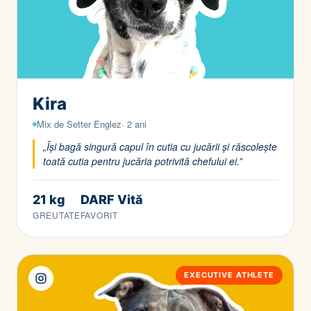
Kira
Mix de Setter Englez· 2 ani
„Își bagă singură capul în cutia cu jucării și răscolește
toată cutia pentru jucăria potrivită chefului ei.”
21 kg
DARF Vită
GREUTATE
FAVORIT
EXECUTIVE ATHLETE