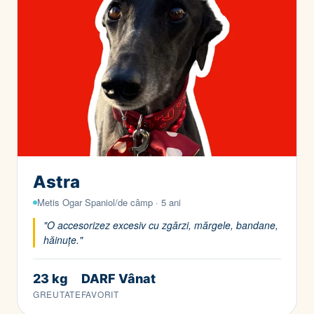
Astra
Metis Ogar Spaniol/de câmp · 5 ani
"O accesorizez excesiv cu zgărzi, mărgele, bandane,
hăinuțe."
23 kg
DARF Vânat
GREUTATE
FAVORIT