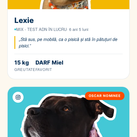
Lexie
MIX - TEST ADN ÎN LUCRU· 6 ani 5 luni
„Stă sus, pe mobilă, ca o pisică și stă în pătuțuri de
pisici.”
15 kg
DARF Miel
GREUTATE
FAVORIT
OSCAR NOMINEE