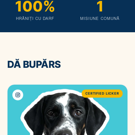
100%
1
HRĂNIȚI CU DARF
MISIUNE COMUNĂ
DĂ BUPĂRS
CERTIFIED LICKER