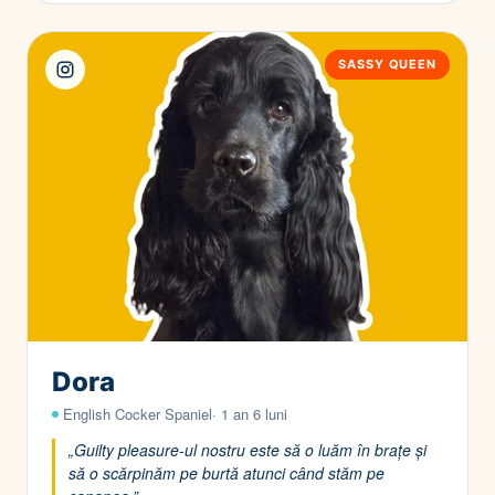
SASSY QUEEN
Dora
⁠English Cocker Spaniel· 1 an 6 luni
„Guilty pleasure-ul nostru este să o luăm în brațe și
să o scărpinăm pe burtă atunci când stăm pe