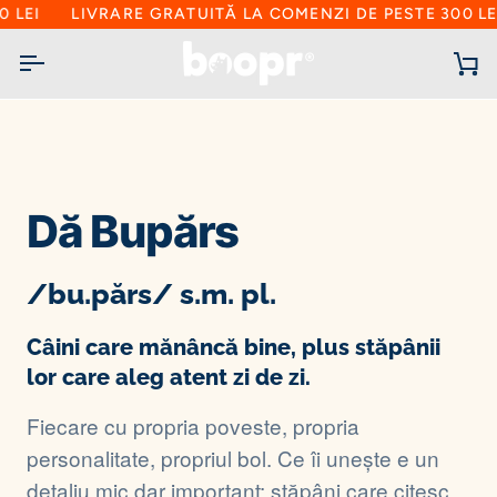
Sari
LIVRARE GRATUITĂ LA COMENZI DE PESTE 300 LEI
L
la
conținut
C
d
cu
Dă Bupărs
/bu.părs/ s.m. pl.
Câini care mănâncă bine, plus stăpânii
lor care aleg atent zi de zi.
Fiecare cu propria poveste, propria
personalitate, propriul bol. Ce îi unește e un
detaliu mic dar important: stăpâni care citesc