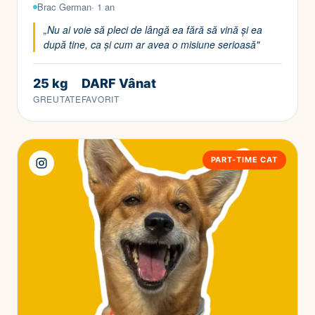
Brac German· 1 an
„Nu ai voie să pleci de lângă ea fără să vină și ea
după tine, ca și cum ar avea o misiune serioasă"
25 kg
DARF Vânat
GREUTATE
FAVORIT
PART-TIME CAT