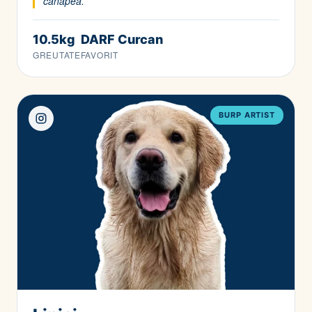
canapea.”
10.5kg
DARF Curcan
GREUTATE
FAVORIT
BURP ARTIST