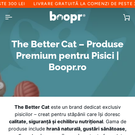
Sari
 300 LEI
LIVRARE GRATUITĂ LA COMENZI DE PESTE 30
la
conținut
C
d
cu
The Better Cat – Produse
Premium pentru Pisici |
Boopr.ro
The Better Cat
este un brand dedicat exclusiv
pisicilor – creat pentru stăpânii care își doresc
calitate, siguranță și echilibru nutrițional
. Gama de
produse include
hrană naturală, gustări sănătoase,