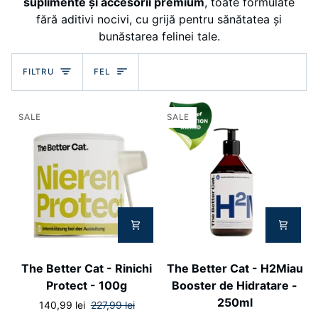
suplimente și accesorii premium
, toate formulate
fără aditivi nocivi, cu grijă pentru sănătatea și
bunăstarea felinei tale.
Fel
FILTRU
FEL
SALE
SALE
The
The
The Better Cat - Rinichi
The Better Cat - H2Miau
Better
Better
Protect - 100g
Booster de Hidratare -
Cat
Cat
250ml
140,99 lei
227,99 lei
-
-