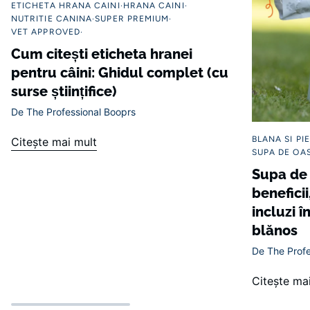
ETICHETA HRANA CAINI
HRANA CAINI
NUTRITIE CANINA
SUPER PREMIUM
VET APPROVED
Cum citești eticheta hranei
pentru câini: Ghidul complet (cu
surse științifice)
De The Professional Booprs
BLANA SI PI
Citeşte mai mult
SUPA DE OA
Supa de 
beneficii
incluzi î
blănos
De The Profe
Citeşte ma