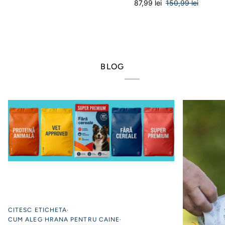
87,99 lei
150,99 lei
Rinichi
H2Miau
Protect
Booster
-
de
100g
Hidratare
-
BLOG
250ml
CITESC ETICHETA
CUM ALEG HRANA PENTRU CAINE