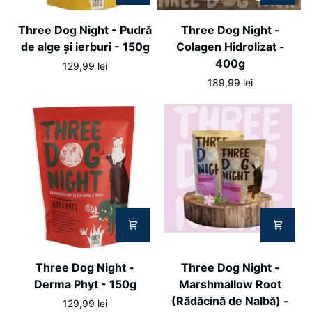
Three
Three
Three Dog Night - Pudră
Three Dog Night -
Dog
Dog
de alge și ierburi - 150g
Colagen Hidrolizat -
Night
Night
400g
129,99 lei
-
-
189,99 lei
Pudră
Colagen
de
Hidrolizat
alge
-
și
400g
ierburi
-
150g
Three
Three
Three Dog Night -
Three Dog Night -
Dog
Dog
Derma Phyt - 150g
Marshmallow Root
Night
Night
(Rădăcină de Nalbă) -
129,99 lei
-
-