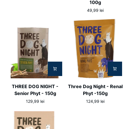
100g
Derma
Marshmallow
49,99 lei
Phyt
Root
-
(Rădăcină
150g
de
Nalbă)
-
100g
THREE
Three
THREE DOG NIGHT -
Three Dog Night - Renal
DOG
Dog
Senior Phyt - 150g
Phyt -150g
NIGHT
Night
129,99 lei
124,99 lei
-
-
Senior
Renal
Phyt
Phyt
-
-150g