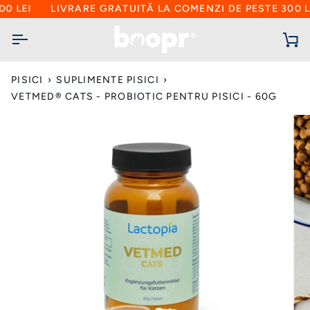
Sari
 LEI
LIVRARE GRATUITĂ LA COMENZI DE PESTE 300 LEI
la
conținut
C
d
cu
PISICI
›
SUPLIMENTE PISICI
›
VETMED® CATS - PROBIOTIC PENTRU PISICI - 60G